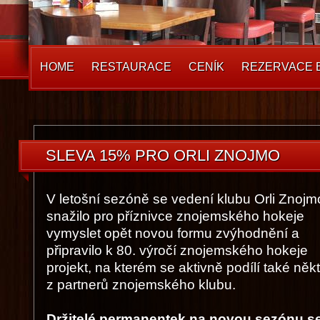
HOME
RESTAURACE
CENÍK
REZERVACE 
SLEVA 15% PRO ORLI ZNOJMO
V letošní sezóně se vedení klubu Orli Znojm
snažilo pro příznivce znojemského hokeje
vymyslet opět novou formu zvýhodnění a
připravilo k 80. výročí znojemského hokeje
projekt, na kterém se aktivně podílí také někt
z partnerů znojemského klubu.
Držitelé permanentek na novou sezónu se