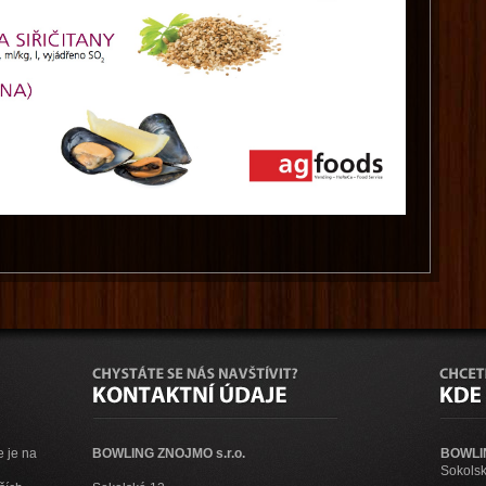
e je na
BOWLING ZNOJMO s.r.o.
BOWLI
Sokolsk