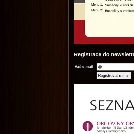
Menu 1:
Smažený kuřecí říz
Menu 2:
Buchtičky s vanil
Registrace do newslett
Váš e-mail