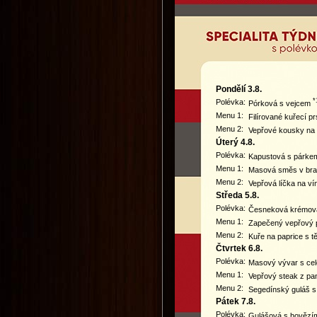
Pondělí 3.8.
*
Polévka:
Pórková s vejcem
Menu 1:
Filírované kuřecí 
Menu 2:
Vepřové kousky na
Úterý 4.8.
Polévka:
Kapustová s párk
Menu 1:
Masová směs v br
Menu 2:
Vepřová líčka na v
Středa 5.8.
Polévka:
Česneková krémov
Menu 1:
Zapečený vepřový p
Menu 2:
Kuře na paprice s t
Čtvrtek 6.8.
Polévka:
Masový vývar s ce
Menu 1:
Vepřový steak z p
Menu 2:
Segedínský guláš 
Pátek 7.8.
Polévka:
Gulášová s hověz