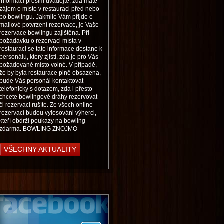
informaci prosím uvádějte, zda máte
zájem o místo v restauraci před nebo
po bowlingu. Jakmile Vám přijde e-
mailové potvrzení rezervace, je Vaše
rezervace bowlingu zajištěna. Při
požadavku o rezervaci místa v
restauraci se tato informace dostane k
personálu, který zjistí, zda je pro Vás
požadované místo volné. V případě,
že by byla restaurace plně obsazena,
bude Vás personál kontaktovat
telefonicky s dotazem, zda i přesto
chcete bowlingové dráhy rezervovat
či rezervaci rušíte. Ze všech online
rezervací budou vylosováni výherci,
kteří obdrží poukazy na bowling
zdarma. BOWLING ZNOJMO
VŠECHNY AKTUALITY