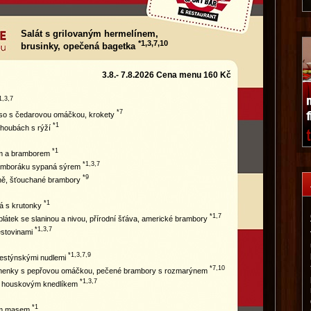
Salát s grilovaným hermelínem,
*1,3,7,10
brusinky, opečená bagetka
3.8.- 7.8.2026 Cena menu 160 Kč
1,3,7
*7
prso s čedarovou omáčkou, krokety
*1
 houbách s rýží
*1
em a bramborem
*1,3,7
amboráku sypaná sýrem
*9
íně, šťouchané brambory
*1
á s krutonky
*1,7
látek se slaninou a nivou, přírodní šťáva, americké brambory
*1,3,7
ěstovinami
*1,3,7,9
lestýnskými nudlemi
*7,10
anenky s pepřovou omáčkou, pečené brambory s rozmarýnem
*1,3,7
s houskovým knedlíkem
*1
ím masem