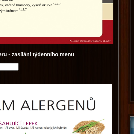
*1,3,7
ek, vařené brambory, kyselá okurka
*1,3,7
kovým krémem
eru - zasílání týdenního menu