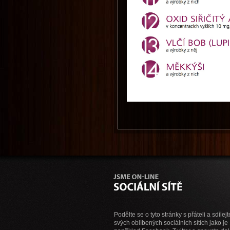
Podělte se o tyto stránky s přáteli a sdílejt
svých oblíbených sociálních sítích jako je