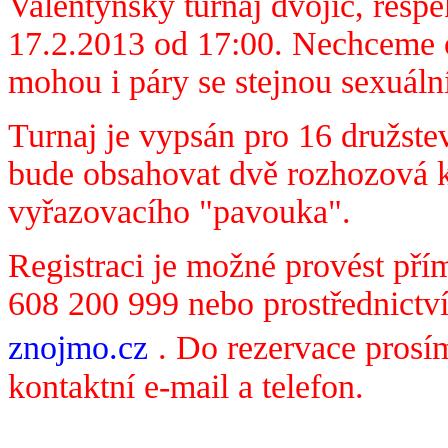
Valentýnský turnaj dvojic, respe
17.2.2013 od 17:00. Nechceme o
mohou i páry se stejnou sexuální 
Turnaj je vypsán pro 16 družstev
bude obsahovat dvě rozhozová k
vyřazovacího "pavouka".
Registraci je možné provést pří
608 200 999 nebo prostřednict
znojmo.cz
. Do rezervace prosí
kontaktní e-mail a telefon.