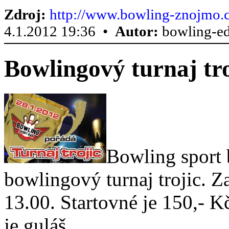
Zdroj:
http://www.bowling-znojmo.c
4.1.2012 19:36 •
Autor:
bowling-ed
Bowlingový turnaj tro
Bowling sport 
bowlingový turnaj trojic. Z
13.00. Startovné je 150,- K
je guláš.