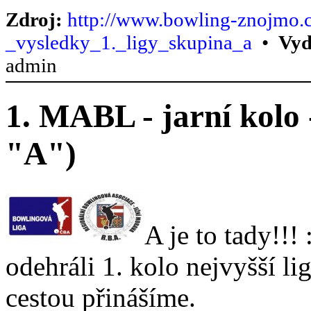
Zdroj:
http://www.bowling-znojmo.c
_vysledky_1._ligy_skupina_a
•
Vyd
admin
1. MABL - jarní kolo 
"A")
A je to tady!!!
odehráli 1. kolo nejvyšší 
cestou přinášíme.