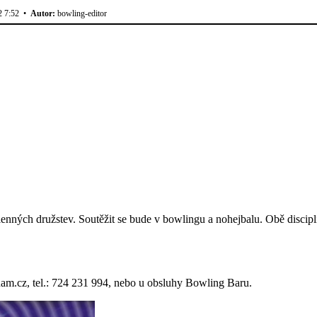
2 7:52 •
Autor:
bowling-editor
nných družstev. Soutěžit se bude v bowlingu a nohejbalu. Obě disciplín
m.cz, tel.: 724 231 994, nebo u obsluhy Bowling Baru.