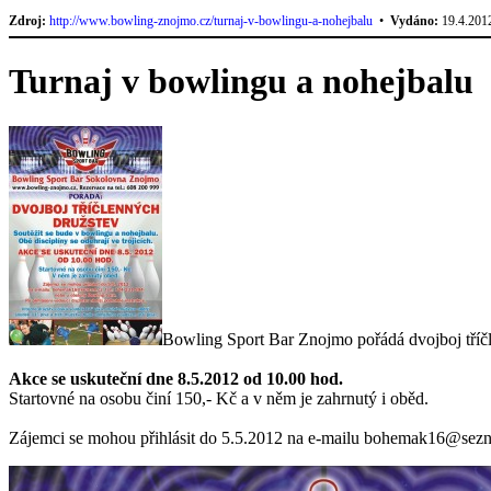
Zdroj:
http://www.bowling-znojmo.cz/turnaj-v-bowlingu-a-nohejbalu
•
Vydáno:
19.4.201
Turnaj v bowlingu a nohejbalu
Bowling Sport Bar Znojmo pořádá dvojboj tříčle
Akce se uskuteční dne 8.5.2012 od 10.00 hod.
Startovné na osobu činí 150,- Kč a v něm je zahrnutý i oběd.
Zájemci se mohou přihlásit do 5.5.2012 na e-mailu bohemak16@sezna